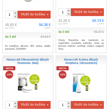
Vložiť do košíka
Vložiť do košíka
41.25 €
50.74 €
bez DPH
s DPH
45.83 €
56.38 €
bez DPH
s DPH
do 3 dní
56.37 €
do 3 dní
62.64 €
Čierny StoneOne ako kamienok zo
sopečného morského pobrežia, ktorý po
Ku každému difuzéru BIO aróma sladký
jemnom stlačení uvoľňuje voňavú magickú
pomaranč ZDARMA!
hmlu.
Hanscraft Ultrasonický difuzér
Hanscraft Aróma difuzér
Stoneone- biely
Amphora, Ultrasonický
AKCIA
AKCIA
-10%
-10%
Vložiť do košíka
Vložiť do košíka