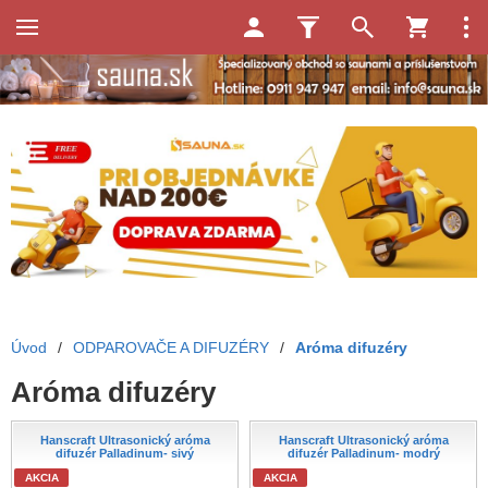
Úvod
/
ODPAROVAČE A DIFUZÉRY
/
Aróma difuzéry
Aróma difuzéry
Hanscraft Ultrasonický aróma
Hanscraft Ultrasonický aróma
difuzér Palladinum- sivý
difuzér Palladinum- modrý
AKCIA
AKCIA