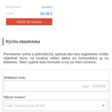
Bežná cena
62.64 €
56.38 €
s DPH
Vložiť do košíka
Rýchla objednávka
Ponúkame rýchly a jednoduchý spôsob ako bez registrácie môžte
objednať tovar na osobný odber alebo po komunikácii aj na
dobierku. Stačí vyplniť dolu formulár a my sa Vám ozveme.
Artiklové číslo
Názov tovaru
*