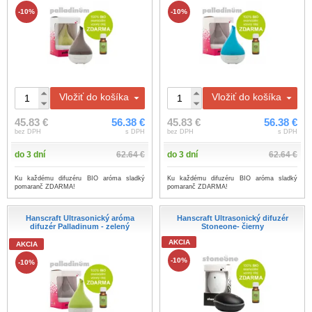
-10%
-10%
Vložiť do košíka
Vložiť do košíka
45.83 €
56.38 €
45.83 €
56.38 €
bez DPH
s DPH
bez DPH
s DPH
do 3 dní
62.64 €
do 3 dní
62.64 €
Ku každému difuzéru BIO aróma sladký
Ku každému difuzéru BIO aróma sladký
pomaranč ZDARMA!
pomaranč ZDARMA!
Hanscraft Ultrasonický aróma
Hanscraft Ultrasonický difuzér
difuzér Palladinum - zelený
Stoneone- čierny
AKCIA
AKCIA
-10%
-10%