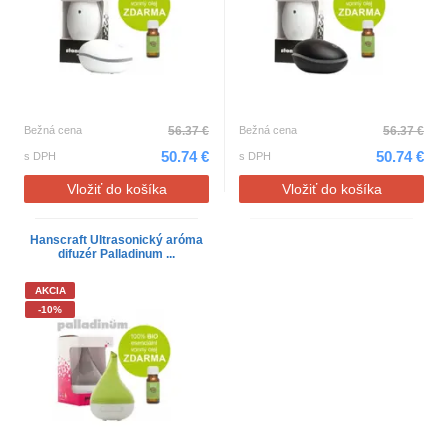
Bežná cena
56.37 €
Bežná cena
56.37 €
50.74 €
50.74 €
s DPH
s DPH
Vložiť do košíka
Vložiť do košíka
Hanscraft Ultrasonický aróma
difuzér Palladinum ...
AKCIA
-10%