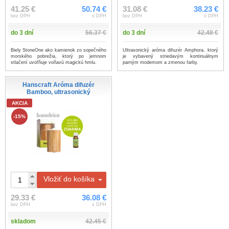
41.25 €
50.74 €
31.08 €
38.23 €
bez DPH
s DPH
bez DPH
s DPH
do 3 dní
56.37 €
do 3 dní
42.48 €
Biely StoneOne ako kamienok zo sopečného
Ultrasonický aróma difuzér Amphora, ktorý
morského pobrežia, ktorý po jemnom
je vybavený striedavým kontinuálnym
stlačení uvoľňuje voňavú magickú hmlu.
parným modemom a zmenou farby.
Hanscraft Aróma difuzér
Bamboo, ultrasonický
AKCIA
-15%
Vložiť do košíka
29.33 €
36.08 €
bez DPH
s DPH
skladom
42.45 €