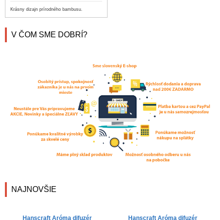
Krásny dizajn prírodného bambusu.
V ČOM SME DOBRÍ?
NAJNOVŠIE
Hanscraft Aróma difuzér
Hanscraft Aróma difuzér