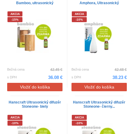
Bamboo, ultrasonický
Amphora, Ultrasonický
AKCIA
AKCIA
-15%
-10%
Bežná cena
42.45 €
Bežná cena
42.48 €
36.08 €
38.23 €
s DPH
s DPH
Vložiť do košíka
Vložiť do košíka
Hanscraft Ultrasonický difuzér
Hanscraft Ultrasonický difuzér
Stoneone- biely
Stoneone- čierny...
AKCIA
AKCIA
-10%
-10%