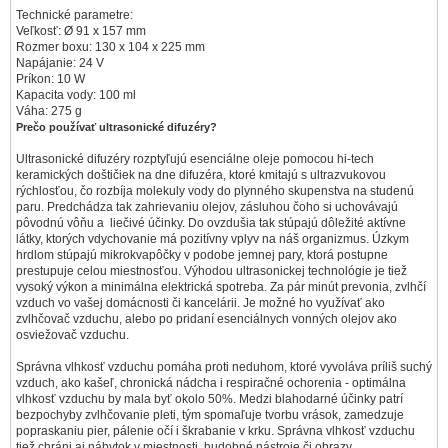
Technické parametre:
Veľkosť: Ø 91 x 157 mm
Rozmer boxu: 130 x 104 x 225 mm
Napájanie: 24 V
Príkon: 10 W
Kapacita vody: 100 ml
Váha: 275 g
Prečo používať ultrasonické difuzéry?
Ultrasonické difuzéry rozptyľujú esenciálne oleje pomocou hi-tech
keramických doštičiek na dne difuzéra, ktoré kmitajú s ultrazvukovou
rýchlosťou, čo rozbíja molekuly vody do plynného skupenstva na studenú
paru. Predchádza tak zahrievaniu olejov, zásluhou čoho si uchovávajú
pôvodnú vôňu a liečivé účinky. Do ovzdušia tak stúpajú dôležité aktívne
látky, ktorých vdychovanie má pozitívny vplyv na náš organizmus. Úzkym
hrdlom stúpajú mikrokvapôčky v podobe jemnej pary, ktorá postupne
prestupuje celou miestnosťou. Výhodou ultrasonickej technológie je tiež
vysoký výkon a minimálna elektrická spotreba. Za pár minút prevonia, zvlhčí
vzduch vo vašej domácnosti či kancelárii. Je možné ho využívať ako
zvlhčovač vzduchu, alebo po pridaní esenciálnych vonných olejov ako
osviežovač vzduchu.
Správna vlhkosť vzduchu pomáha proti neduhom, ktoré vyvoláva príliš suchý
vzduch, ako kašeľ, chronická nádcha i respiračné ochorenia - optimálna
vlhkosť vzduchu by mala byť okolo 50%. Medzi blahodarné účinky patrí
bezpochyby zvlhčovanie pleti, tým spomaľuje tvorbu vrások, zamedzuje
popraskaniu pier, pálenie očí i škrabanie v krku. Správna vlhkosť vzduchu
tiež chráni aj nábytok v miestnosti, hudobné nástroje či obrazy.