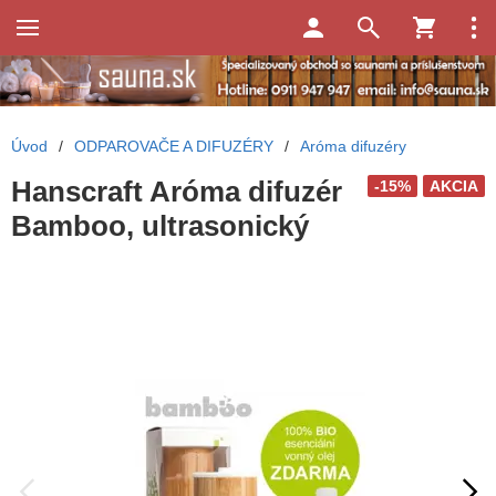
Úvod
/
ODPAROVAČE A DIFUZÉRY
/
Aróma difuzéry
Hanscraft Aróma difuzér
-15%
AKCIA
Bamboo, ultrasonický