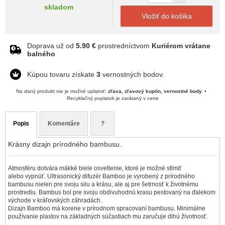
skladom
Vložiť do košíka
Doprava už od
5.90 €
prostredníctvom
Kuriérom vrátane
balného
Kúpou tovaru získate
3
vernostných bodov.
Na daný produkt nie je možné uplatniť:
zľava, zľavový kupón, vernostné body
Recyklačný poplatok je zarátaný v cene
Popis
Komentáre
?
Krásny dizajn prírodného bambusu.
Atmosféru dotvára mäkké biele osvetlenie, ktoré je možné stlmiť
alebo vypnúť. Ultrasonický difuzér Bamboo je vyrobený z prírodného
bambusu nielen pre svoju silu a krásu, ale aj pre šetrnosť k životnému
prostrediu. Bambus bol pre svoju obdivuhodnú krasu pestovaný na ďalekom
východe v kráľovských záhradách.
Dizajn Bamboo má korene v prírodnom spracovaní bambusu. Minimálne
používanie plastov na základných súčastiach mu zaručuje dlhú životnosť.