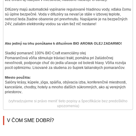
Difúzery majú automatické vypínanie regulované hladinou vody, vďaka čomu
sú úplne bezpečné. Voda v difuzéry sa nevarí je stále v izbovej teplote,
nehrozí teda žiadne obarenie pri prevrhnutiu. Napájanie je na bezpečných
24V, zaliatim elektroniky vodou sa vám tiež nič nestane!
Ako jediný na trhu ponúkame k difuzérom BIO AROMA OLEJ ZADARMO!
Sladký pomaranč 100% BIO Craft esenciálny olej
Pomarančová vôňa stimuluje tráviaci trakt, pomáha pri žalúdočnej
nevoľnosti, podporuje chuť do jedla uľavuje od bolesti hlavy. Vôňa rozvíja
pocit optimizmu. Lisované za studena zo šupiek talianskych pomarančov.
Miesto použitia:
Salóny krásy, kúpele, jóga, spálňa, obývacia izba, konferenčné miestnosti,
kancelárie, chodby, hotely a mnoho ďalších súkromných, ako aj verejných
priestorov.
.
(vyhradzujeme si právo meniť tieto popisy a špecifikácie bez predošlého
upozornenia)
V ČOM SME DOBRÍ?