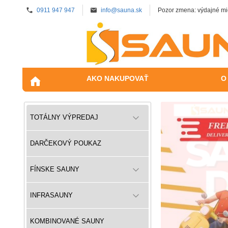
0911 947 947
info@sauna.sk
Pozor zmena: výdajné mi
AKO NAKUPOVAŤ
O
TOTÁLNY VÝPREDAJ
DARČEKOVÝ POUKAZ
FÍNSKE SAUNY
INFRASAUNY
KOMBINOVANÉ SAUNY