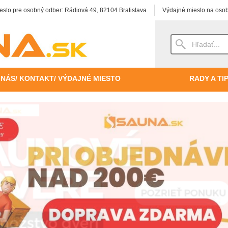
esto pre osobný odber: Rádiová 49, 82104 Bratislava
Výdajné miesto na osob
 NÁS/ KONTAKT/ VÝDAJNÉ MIESTO
RADY A TI