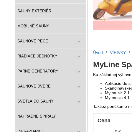
SAUNY EXTERIÉR
MOBILNÉ SAUNY
SAUNOVÉ PECE
Úvod
/
VÍRIVKY
/
RIADIACE JEDNOTKY
MyLine Sp
PARNÉ GENERÁTORY
Ku základnej výbave
Aplikácie do 
SAUNOVÉ DVERE
Škandinávskej 
My music 2.1.
My music 4.1.
SVETLÁ DO SAUNY
Taktiež ponúkame mo
NÁHRADNÉ ŠPIRÁLY
Cena
0
€
INFRAŽIARIČE