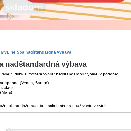
MyLine Spa nadštandardná výbava
a nadštandardná výbava
 vašej vírivky si môžete vybrať nadštandardnú výbavu v podobe:
smartphone (Venus, Saturn)
izolácie
 (Mars)
žnosť montáže a/alebo zaškolenia na používanie víriviek.