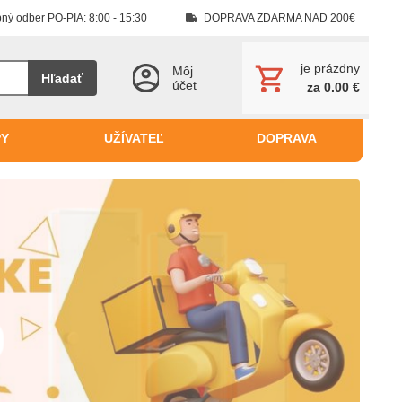
ný odber PO-PIA: 8:00 - 15:30
DOPRAVA ZDARMA NAD 200€
je prázdny
Môj
Hľadať
účet
za 0.00 €
PY
UŽÍVATEĽ
DOPRAVA