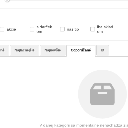
s darček
iba sklad
akcie
náš tip
om
om
dné
Najlacnejšie
Najnovšie
Odporúčané
ID
V danej kategórii sa momentálne nenachádza žia