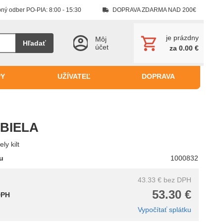
ný odber PO-PIA: 8:00 - 15:30
DOPRAVA ZDARMA NAD 200€
je prázdny
Môj
Hľadať
účet
za 0.00 €
PY
UŽÍVATEĽ
DOPRAVA
 BIELA
ly kilt
tu
1000832
43.33 €
bez DPH
53.30 €
DPH
Vypočítať splátku