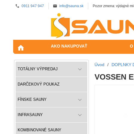
0911 947 947
info@sauna.sk
Pozor zmena: výdajné mi
AKO NAKUPOVAŤ
O
Úvod
/
DOPLNKY 
TOTÁLNY VÝPREDAJ
VOSSEN EV
DARČEKOVÝ POUKAZ
FÍNSKE SAUNY
INFRASAUNY
KOMBINOVANÉ SAUNY