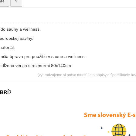
áre
?
t do sauny a wellness.
európskej bavlny.
ateriál.
enšia úprava pre použitie v saune a wellness.
dĺžená verzia s rozmermi 80x140cm
(vyhradzujeme si právo meniť tieto popisy a špecifikácie b
BRÍ?