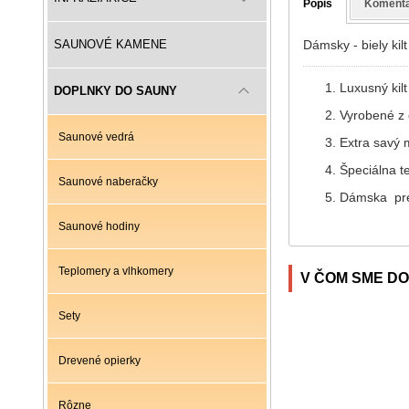
Popis
Koment
Dámsky - biely kilt
SAUNOVÉ KAMENE
Luxusný kil
DOPLNKY DO SAUNY
Vyrobené z 
Saunové vedrá
Extra savý m
Špeciálna t
Saunové naberačky
Dámska pre
Saunové hodiny
Teplomery a vlhkomery
V ČOM SME DO
Sety
Drevené opierky
Rôzne