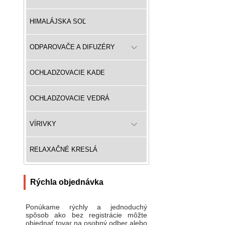
HIMALÁJSKA SOĽ
ODPAROVAČE A DIFUZÉRY
OCHLADZOVACIE KADE
OCHLADZOVACIE VEDRÁ
VÍRIVKY
RELAXAČNÉ KRESLÁ
Rýchla objednávka
Ponúkame rýchly a jednoduchý
spôsob ako bez registrácie môžte
objednať tovar na osobný odber alebo