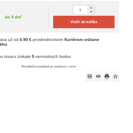
do 4 dní
Vložiť do košíka
ava už od
5.90 €
prostredníctvom
Kuriérom vrátane
ného
u tovaru získate
5
vernostných bodov.
Recyklačný poplatok je zarátaný v cene