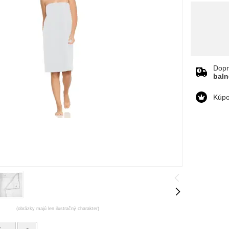
Dopr
bal
Kúpo
(obrázky majú len ilustračný charakter)