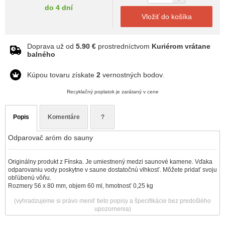
do 4 dní
Vložiť do košíka
Doprava už od
5.90 €
prostredníctvom
Kuriérom vrátane
balného
Kúpou tovaru získate
2
vernostných bodov.
Recyklačný poplatok je zarátaný v cene
Popis
Komentáre
?
Odparovač aróm do sauny
Originálny produkt z Fínska. Je umiestnený medzi saunové kamene. Vďaka
odparovaniu vody poskytne v saune dostatočnú vlhkosť. Môžete pridať svoju
obľúbenú vôňu.
Rozmery 56 x 80 mm, objem 60 ml, hmotnosť 0,25 kg
(vyhradzujeme si právo meniť tieto popisy a špecifikácie bez predošlého
upozornenia)