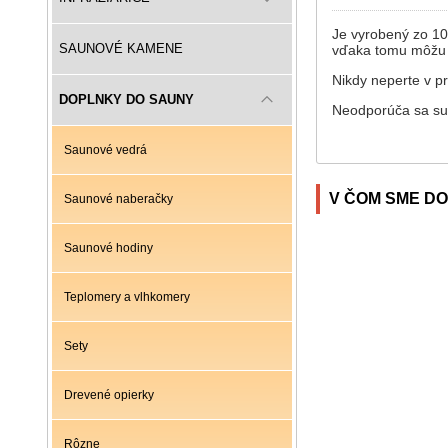
Je vyrobený zo 100
SAUNOVÉ KAMENE
vďaka tomu môžu ci
Nikdy neperte v p
DOPLNKY DO SAUNY
Neodporúča sa suš
Saunové vedrá
V ČOM SME DO
Saunové naberačky
Saunové hodiny
Teplomery a vlhkomery
Sety
Drevené opierky
Rôzne