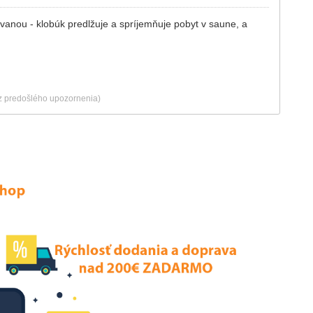
ievanou - klobúk predlžuje a spríjemňuje pobyt v saune, a
ez predošlého upozornenia)