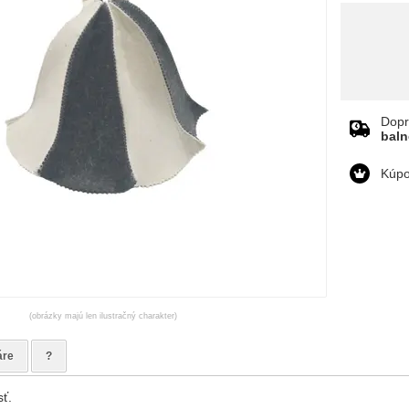
Dopr
bal
Kúpo
(obrázky majú len ilustračný charakter)
áre
?
ť.