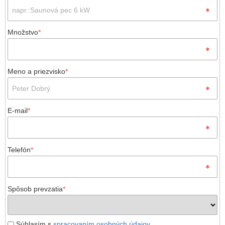
Množstvo
*
Meno a priezvisko
*
E-mail
*
Telefón
*
Spôsob prevzatia
*
Súhlasím s
spracovaním osobných údajov