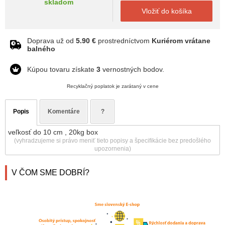
skladom
Vložiť do košíka
Doprava už od
5.90 €
prostredníctvom
Kuriérom vrátane
balného
Kúpou tovaru získate
3
vernostných bodov.
Recyklačný poplatok je zarátaný v cene
Popis
Komentáre
?
veľkosť do 10 cm , 20kg box
(vyhradzujeme si právo meniť tieto popisy a špecifikácie bez predošlého
upozornenia)
V ČOM SME DOBRÍ?