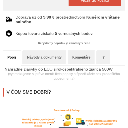
Vložiť do košíka
Doprava už od
5.90 €
prostredníctvom
Kuriérom vrátane
balného
Kúpou tovaru získate
5
vernostných bodov.
Recyklačný poplatok je zarátaný v cene
Popis
Návody a dokumenty
Komentáre
?
Náhradné žiarivky do ECO širokospektrálneho žiariča 500W
(vyhradzujeme si právo meniť tieto popisy a špecifikácie bez predošlého
upozornenia)
V ČOM SME DOBRÍ?