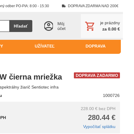
ný odber PO-PIA: 8:00 - 15:30
DOPRAVA ZDARMA NAD 200€
je prázdny
Môj
Hľadať
účet
za 0.00 €
PY
UŽÍVATEĽ
DOPRAVA
0W čierna mriežka
DOPRAVA ZADARMO
pektrálny žiarič Sentiotec infra
tu
1000726
228.00 €
bez DPH
280.44 €
DPH
Vypočítať splátku