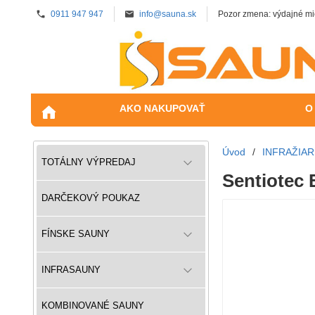
0911 947 947
info@sauna.sk
Pozor zmena: výdajné mi
AKO NAKUPOVAŤ
O
Úvod
/
INFRAŽIAR
TOTÁLNY VÝPREDAJ
Sentiotec 
DARČEKOVÝ POUKAZ
FÍNSKE SAUNY
INFRASAUNY
KOMBINOVANÉ SAUNY