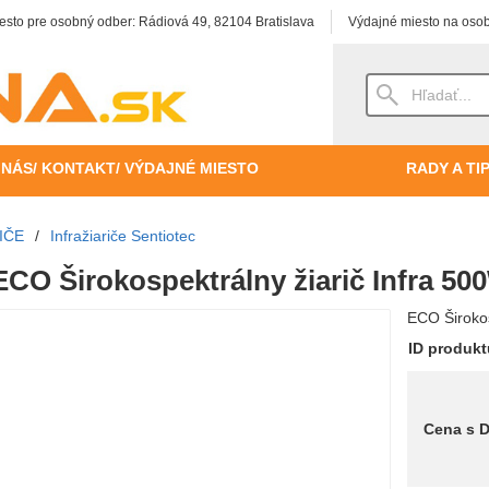
esto pre osobný odber: Rádiová 49, 82104 Bratislava
Výdajné miesto na osob
 NÁS/ KONTAKT/ VÝDAJNÉ MIESTO
RADY A TI
IČE
/
Infražiariče Sentiotec
ECO Širokospektrálny žiarič Infra 50
ECO Širokos
ID produk
Cena s 