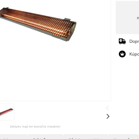
Dop
Kúpo
(obrázky majú len ilustračný charakter)