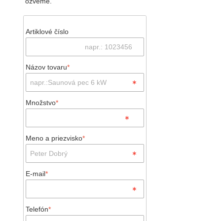
ozveme.
Artiklové číslo
Názov tovaru
*
Množstvo
*
Meno a priezvisko
*
E-mail
*
Telefón
*