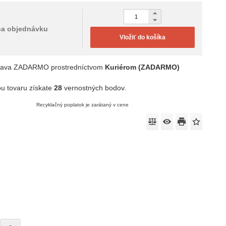
na objednávku
Vložiť do košíka
rava ZADARMO prostredníctvom
Kuriérom (ZADARMO)
u tovaru získate
28
vernostných bodov.
Recyklačný poplatok je zarátaný v cene