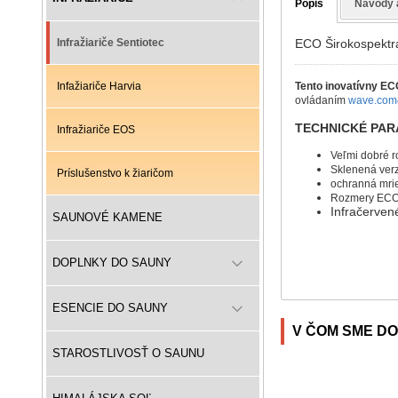
Popis
Návody 
ECO Širokospektrál
Infražiariče Sentiotec
Tento inovatívny EC
Infažiariče Harvia
ovládaním
wave.com
TECHNICKÉ PA
Infražiariče EOS
Veľmi
dobré
r
Sklenená verz
Príslušenstvo k žiaričom
ochranná mrie
​Rozmery ECO 
Infračerven
SAUNOVÉ KAMENE
DOPLNKY DO SAUNY
ESENCIE DO SAUNY
V ČOM SME DO
STAROSTLIVOSŤ O SAUNU