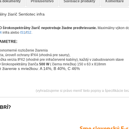
a dokumenty
Príslušenstvo
Súvisiace produkty
Komentáre
ny žiarič Sentiotec infra
O širokospektrálny žiarič nepotrebuje žiadne predhrievanie.
Maximálny výkon do
4
infra alebo
IS1
/
IS2
.
RAMETRE:
ovnomerné
rozloženie
žiarenia
ia, úroveň ochrany IPX4 (vhodná pre sauny),
žka verzia IPX2 (vhodné pre infračervené kabíny), každý v zabudovanom stave​
širokospektrálny žiariča
500
W
( čierna mriežka) 1
50 x 63 x 818mm
é žiarenie s mriežkou: A 14%, B 40%, C 46%
(vyhradzujeme si právo meniť tieto popisy a špecifikácie b
BRÍ?