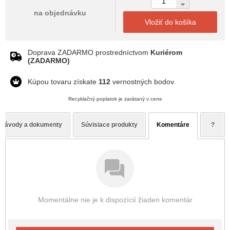
na objednávku
Vložiť do košíka
Doprava ZADARMO prostredníctvom
Kuriérom
(ZADARMO)
Kúpou tovaru získate
112
vernostných bodov.
Recyklačný poplatok je zarátaný v cene
Návody a dokumenty
Súvisiace produkty
Komentáre
?
Momentálne nie je k dispozícií žiaden komentár