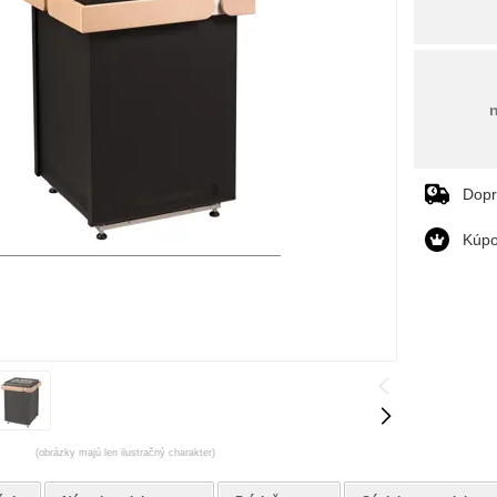
Dop
Kúpo
(obrázky majú len ilustračný charakter)