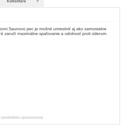
Komentáre
?
rovni.Saunovú pec je možné umiestniť aj ako samostatne
ré zaručí maximálne spaľovanie a odolnosť proti úderom.
ez predošlého upozornenia)