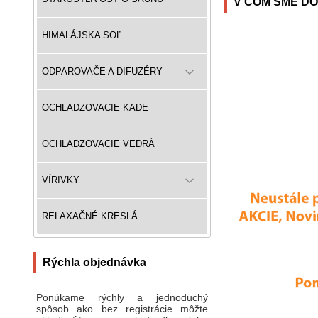
V ČOM SME DO
HIMALÁJSKA SOĽ
ODPAROVAČE A DIFUZÉRY
OCHLADZOVACIE KADE
OCHLADZOVACIE VEDRÁ
VÍRIVKY
RELAXAČNÉ KRESLÁ
Rýchla objednávka
Ponúkame rýchly a jednoduchý
spôsob ako bez registrácie môžte