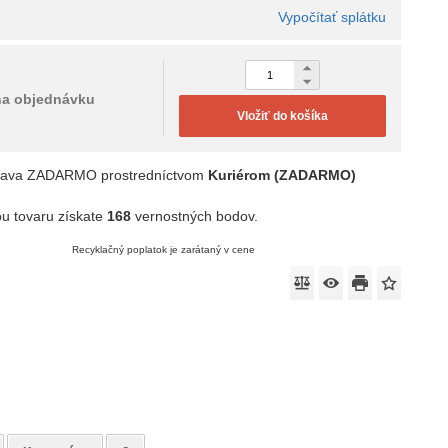
Vypočítať splátku
na objednávku
Vložiť do košíka
rava ZADARMO prostredníctvom
Kuriérom (ZADARMO)
u tovaru získate
168
vernostných bodov.
Recyklačný poplatok je zarátaný v cene