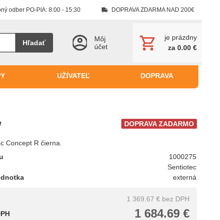
ný odber PO-PIA: 8:00 - 15:30
DOPRAVA ZDARMA NAD 200€
je prázdny
Môj
Hľadať
účet
za 0.00 €
PY
UŽÍVATEĽ
DOPRAVA
W
DOPRAVA ZADARMO
c Concept R čierna.
tu
1000275
Sentiotec
ednotka
externá
1 369.67 €
bez DPH
1 684.69 €
DPH