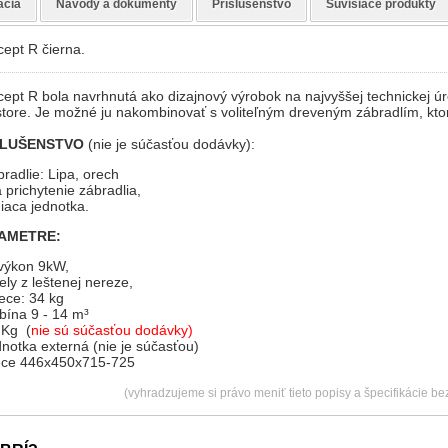
ácia
Návody a dokumenty
Príslušenstvo
Súvisiace produkty
ept R čierna.
pt R bola navrhnutá ako dizajnový výrobok na najvyššej technickej ú
estore. Je možné ju nakombinovať s voliteľným dreveným zábradlím, kto
SLUŠENSTVO
(nie je súčasťou dodávky):
radlie: Lipa, orech
 prichytenie zábradlia,
iaca jednotka.
AMETRE:
 výkon 9kW,
ely z leštenej nereze,
ece: 34 kg
ína 9 - 14 m³
 Kg (
nie sú súčasťou dodávky)
dnotka externá (nie je súčasťou)
ce 446x450x715-725
(vyhradzujeme si právo meniť tieto popisy a špecifikácie b