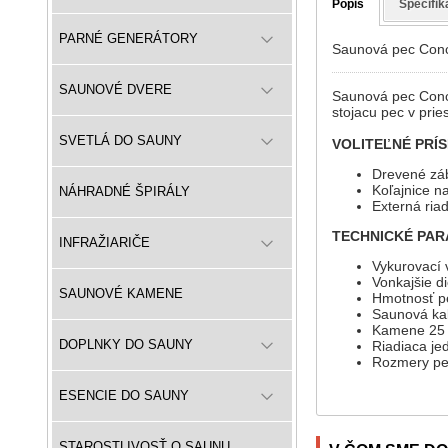
Popis
Špecifik
PARNÉ GENERÁTORY
Saunová pec Conc
SAUNOVÉ DVERE
Saunová pec Conce
stojacu pec v pri
SVETLÁ DO SAUNY
VOLITEĽNÉ PRÍ
Drevené záb
Koľajnice na
NÁHRADNÉ ŠPIRÁLY
Externá riad
TECHNICKÉ PAR
INFRAŽIARIČE
Vykurovací
Vonkajšie di
SAUNOVÉ KAMENE
Hmotnosť p
Saunová kab
Kamene 25
DOPLNKY DO SAUNY
Riadiaca je
Rozmery pe
ESENCIE DO SAUNY
STAROSTLIVOSŤ O SAUNU