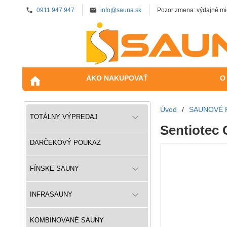
0911 947 947
info@sauna.sk
Pozor zmena: výdajné mi
AKO NAKUPOVAŤ
O
Úvod
/
SAUNOVÉ 
TOTÁLNY VÝPREDAJ
Sentiotec 
DARČEKOVÝ POUKAZ
FÍNSKE SAUNY
INFRASAUNY
KOMBINOVANÉ SAUNY