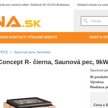
esto pre osobný odber: Rádiová 49, 82104 Bratislava
Výdajné miesto na osob
 NÁS/ KONTAKT/ VÝDAJNÉ MIESTO
RADY A TI
PECE
/
Saunové pece Sentiotec
Concept R- čierna, Saunová pec, 9k
Saunová pe
ID produk
Výrobca
Riadiaca j
Cena s 