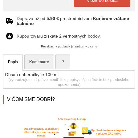
Vložiť do košíka
Doprava už od
5.90 €
prostredníctvom
Kuriérom vrátane
balného
Kúpou tovaru získate
2
vernostných bodov.
Recyklačný poplatok je zarátaný v cene
Popis
Komentáre
?
Obsah naberačky je 100 ml
(vyhradzujeme si právo meniť tieto popisy a špecifikácie bez predošlého
upozornenia)
V ČOM SME DOBRÍ?