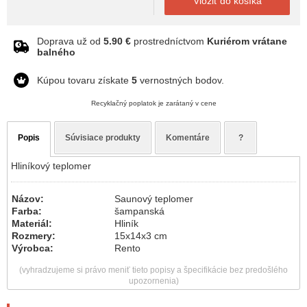
Vložiť do košíka
Doprava už od
5.90 €
prostredníctvom
Kuriérom vrátane
balného
Kúpou tovaru získate
5
vernostných bodov.
Recyklačný poplatok je zarátaný v cene
Popis
Súvisiace produkty
Komentáre
?
Hliníkový teplomer
Názov:
Saunový teplomer
Farba:
šampanská
Materiál:
Hliník
Rozmery:
15x14x3 cm
Výrobca:
Rento
(vyhradzujeme si právo meniť tieto popisy a špecifikácie bez predošlého
upozornenia)