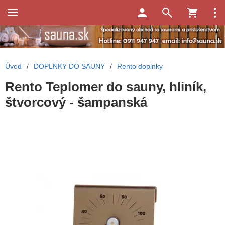
Úvod
/
DOPLNKY DO SAUNY
/
Rento doplnky
Rento Teplomer do sauny, hliník,
štvorcový - šampanská