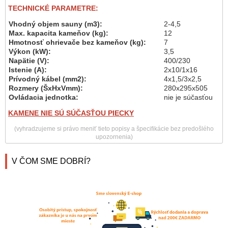
TECHNICKÉ PARAMETRE:
Vhodný objem sauny (m3):
2-4,5
Max. kapacita kameňov (kg):
12
Hmotnosť ohrievače bez kameňov (kg):
7
Výkon (kW):
3,5
Napätie (V):
400/230
Istenie (A):
2x10/1x16
Prívodný kábel (mm2):
4x1,5/3x2,5
Rozmery (ŠxHxVmm):
280x295x505
Ovládacia jednotka:
nie je súčasťou
KAMENE NIE SÚ SÚČASŤOU PIECKY
(vyhradzujeme si právo meniť tieto popisy a špecifikácie bez predošlého
upozornenia)
V ČOM SME DOBRÍ?