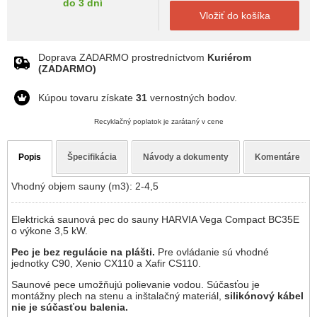
do 3 dní
Vložiť do košíka
Doprava ZADARMO prostredníctvom
Kuriérom
(ZADARMO)
Kúpou tovaru získate
31
vernostných bodov.
Recyklačný poplatok je zarátaný v cene
Popis
Špecifikácia
Návody a dokumenty
Komentáre
Vhodný objem sauny (m3): 2-4,5
Elektrická saunová pec do sauny HARVIA Vega Compact BC35E
o výkone 3,5 kW.
Pec je bez regulácie na plášti.
Pre ovládanie sú vhodné
jednotky C90, Xenio CX110 a Xafir CS110.
Saunové pece umožňujú polievanie vodou. Súčasťou je
montážny plech na stenu a inštalačný materiál,
silikónový kábel
nie je súčasťou balenia.