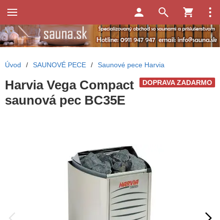
Úvod
/
SAUNOVÉ PECE
/
Saunové pece Harvia
Harvia Vega Compact
DOPRAVA ZADARMO
saunová pec BC35E