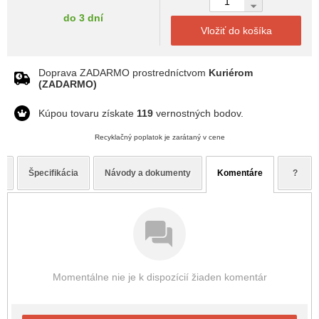
do 3 dní
Vložiť do košíka
Doprava ZADARMO prostredníctvom
Kuriérom
(ZADARMO)
Kúpou tovaru získate
119
vernostných bodov.
Recyklačný poplatok je zarátaný v cene
s
Špecifikácia
Návody a dokumenty
Komentáre
?
Momentálne nie je k dispozícií žiaden komentár