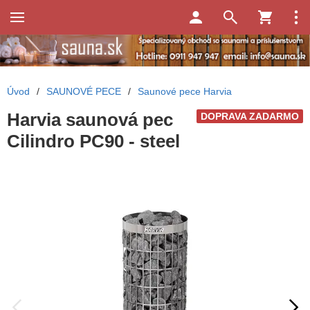
Úvod
/
SAUNOVÉ PECE
/
Saunové pece Harvia
Harvia saunová pec
DOPRAVA ZADARMO
Cilindro PC90 - steel