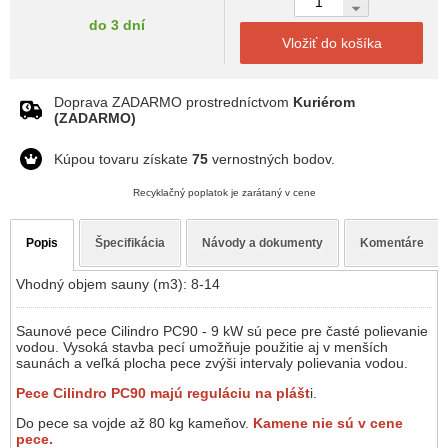
do 3 dní
Vložiť do košíka
Doprava ZADARMO prostredníctvom
Kuriérom
(ZADARMO)
Kúpou tovaru získate
75
vernostných bodov.
Recyklačný poplatok je zarátaný v cene
Popis
Špecifikácia
Návody a dokumenty
Komentáre
Vhodný objem sauny (m3): 8-14
Saunové pece Cilindro PC90 - 9 kW sú pece pre časté polievanie
vodou. Vysoká stavba pecí umožňuje použitie aj v menších
saunách a veľká plocha pece zvýši intervaly polievania vodou.
Pece Cilindro PC90 majú reguláciu na plášt
i.
Do pece sa vojde až 80 kg kameňov.
Kamene nie sú v cene
pece.