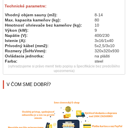
Technické parametre:
Vhodný objem sauny (m3):
8-14
Max. kapacita kameňov (kg):
80
Hmotnosť ohrievače bez kameňov (kg):
10
Výkon (kW):
9
Napätie (V):
400/230
Istenie (A):
3x16/1x40
Prívodný kábel (mm2):
5x2,5/3x10
Rozmery (ŠxHxVmm):
320x320x930
Ovládacia jednotka:
na plášti
Farba:
steel
(vyhradzujeme si právo meniť tieto popisy a špecifikácie bez predošlého
upozornenia)
V ČOM SME DOBRÍ?