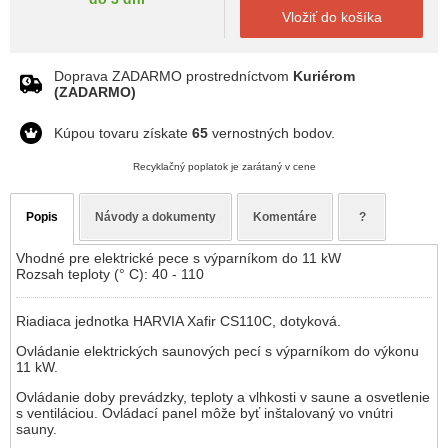
Vložiť do košíka
Doprava ZADARMO prostredníctvom
Kuriérom
(ZADARMO)
Kúpou tovaru získate
65
vernostných bodov.
Recyklačný poplatok je zarátaný v cene
Popis
Návody a dokumenty
Komentáre
?
Vhodné pre elektrické pece s výparníkom do 11 kW
Rozsah teploty (° C): 40 - 110
Riadiaca jednotka HARVIA Xafir CS110C, dotyková.
Ovládanie elektrických saunových pecí s výparníkom do výkonu
11 kW.
Ovládanie doby prevádzky, teploty a vlhkosti v saune a osvetlenie
s ventiláciou. Ovládací panel môže byť inštalovaný vo vnútri
sauny.