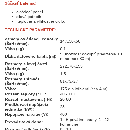
Súčasť balenia:
ovládací panel
silová jednotk
teplotné a vlhkostné čidlo.
TECHNICKÉ PARAMETRE:
ozmery ovládacej jednotky
147x30x50
(ŠxHxVmm):
Váha (kg):
0,1
5 (možnosť dokúpiť predĺženia 10
Dĺžka dátového kábla (m):
m na max 30 m)
Rozmery silovej časti
272x70x193
(ŠxHxVmm):
Váha (kg):
1,5
Rozmery snímača
51x73x27
(ŠxHxVmm):
Váha:
175 g s káblami (cca 4 m)
Rozsah teploty (° C):
40 - 110
Rozsah nastavenia (rH):
20-80
Predlžovací napájacia
28
jednotka (kW):
Napájacie napätie (V):
400
1 - 6 privátne sauny, 1 - 12
Prevádzková doba:
komerčné
Možnosť odloženia (h):
0 - 18