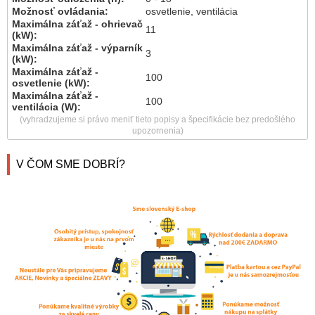
Možnosť ovládania:
osvetlenie, ventilácia
Maximálna záťaž - ohrievač
11
(kW):
Maximálna záťaž - výparník
3
(kW):
Maximálna záťaž -
100
osvetlenie (kW):
Maximálna záťaž -
100
ventilácia (W):
(vyhradzujeme si právo meniť tieto popisy a špecifikácie bez predošlého
upozornenia)
V ČOM SME DOBRÍ?