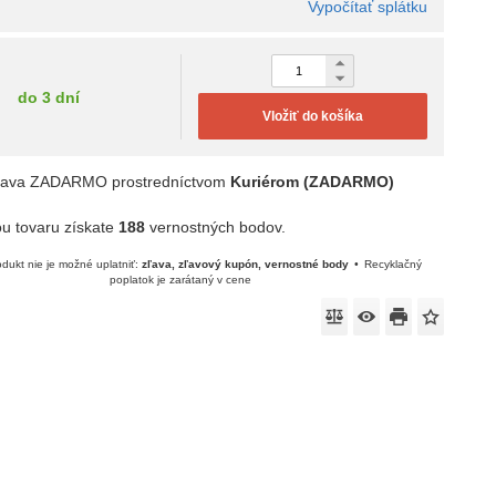
Vypočítať splátku
do 3 dní
Vložiť do košíka
rava ZADARMO prostredníctvom
Kuriérom (ZADARMO)
u tovaru získate
188
vernostných bodov.
dukt nie je možné uplatniť:
zľava, zľavový kupón, vernostné body
Recyklačný
poplatok je zarátaný v cene