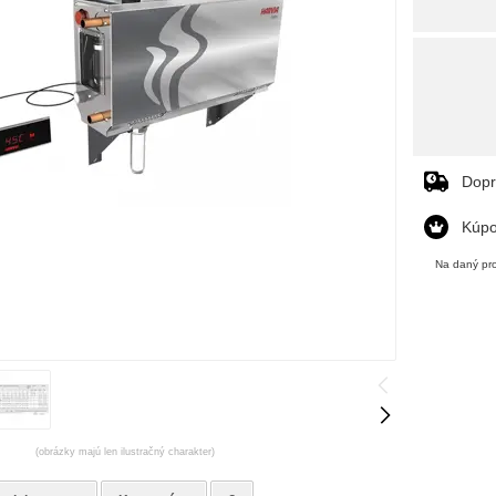
Dop
Kúpo
Na daný pro
(obrázky majú len ilustračný charakter)