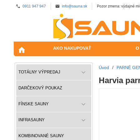
0911 947 947
info@sauna.sk
Pozor zmena: výdajné mi
AKO NAKUPOVAŤ
O
Úvod
/
PARNÉ GE
TOTÁLNY VÝPREDAJ
Harvia par
DARČEKOVÝ POUKAZ
FÍNSKE SAUNY
INFRASAUNY
KOMBINOVANÉ SAUNY