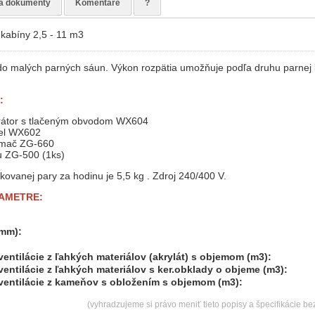
a dokumenty
Komentáre
?
kabíny 2,5 - 11 m3
 do malých parných sáun. Výkon rozpätia umožňuje podľa druhu parnej k
:
rátor s tlačeným obvodom WX604
nel WX602
nímač ZG-660
u ZG-500 (1ks)
ovanej pary za hodinu je 5,5 kg . Zdroj 240/400 V.
AMETRE:
mm):
ventilácie z ľahkých materiálov (akrylát) s objemom (m3):
ventilácie z ľahkých materiálov s ker.obklady o objeme (m3):
ventilácie z kameňov s obložením s objemom (m3):
(vyhradzujeme si právo meniť tieto popisy a špecifikácie b