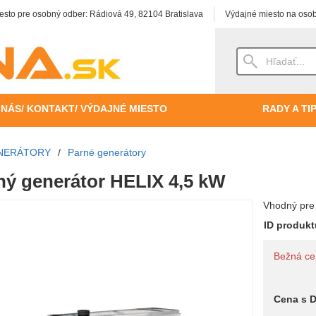
esto pre osobný odber: Rádiová 49, 82104 Bratislava
Výdajné miesto na osob
 NÁS/ KONTAKT/ VÝDAJNÉ MIESTO
RADY A TI
NERÁTORY
/
Parné generátory
ný generátor HELIX 4,5 kW
Vhodný pre 
ID produk
Bežná c
Cena s 