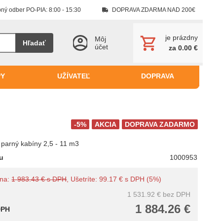
ný odber PO-PIA: 8:00 - 15:30
DOPRAVA ZDARMA NAD 200€
je prázdny
Môj
Hľadať
účet
za 0.00 €
PY
UŽÍVATEĽ
DOPRAVA
-5%
AKCIA
DOPRAVA ZADARMO
parný kabíny 2,5 - 11 m3
tu
1000953
ena:
1 983.43 € s DPH
, Ušetríte: 99.17 € s DPH (5%)
1 531.92 €
bez DPH
1 884.26 €
DPH