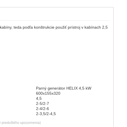
abíny, teda podľa konštrukcie použiť prístroj v kabínach 2,5
Parný generátor HELIX 4,5 kW
600x155x320
4,5
2-5/2-7
2-4/2-6
2-3,5/2-4,5
ez predošlého upozornenia)