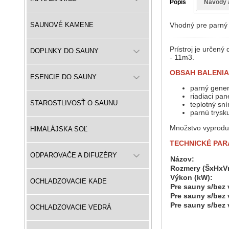
Popis
Návody 
Vhodný pre parný 
SAUNOVÉ KAMENE
Prístroj je určený
DOPLNKY DO SAUNY
- 11m3.
OBSAH BALENIA
ESENCIE DO SAUNY
parný gene
riadiaci pa
STAROSTLIVOSŤ O SAUNU
teplotný s
parnú trysk
Množstvo vyproduk
HIMALÁJSKA SOĽ
TECHNICKÉ PAR
ODPAROVAČE A DIFUZÉRY
Názov:
Rozmery (ŠxHxV
Výkon (kW):
OCHLADZOVACIE KADE
Pre sauny s/bez 
Pre sauny s/bez 
Pre sauny s/bez 
OCHLADZOVACIE VEDRÁ