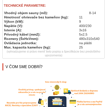
TECHNICKÉ PARAMETRE:
Vhodný objem sauny (m3):
8-14
Hmotnosť ohrievače bez kameňov (kg):
11
Výkon (kW):
9
Napätie (V):
400/230
Istenie (A):
3x16
Prívodný kábel (mm2):
5x2,5
Rozmery (ŠxHxVmm):
480x310x540
Ovládacia jednotka:
na plášti
Max. kapacita kameňov (kg):
25
(vyhradzujeme si právo meniť tieto popisy a špecifikácie bez predošlého
upozornenia)
V ČOM SME DOBRÍ?