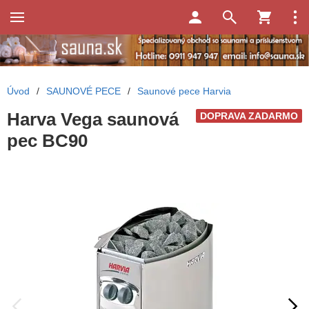
Úvod
/
SAUNOVÉ PECE
/
Saunové pece Harvia
Harva Vega saunová
DOPRAVA ZADARMO
pec BC90