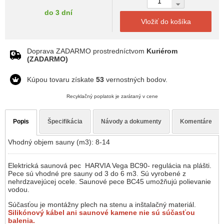
do 3 dní
Vložiť do košíka
Doprava ZADARMO prostredníctvom
Kuriérom
(ZADARMO)
Kúpou tovaru získate
53
vernostných bodov.
Recyklačný poplatok je zarátaný v cene
Popis
Špecifikácia
Návody a dokumenty
Komentáre
Vhodný objem sauny (m3): 8-14
Elektrická saunová pec HARVIA Vega BC90- regulácia na plášti.
Pece sú vhodné pre sauny od 3 do 6 m3. Sú vyrobené z
nehrdzavejúcej ocele. Saunové pece BC45 umožňujú polievanie
vodou.
Súčasťou je montážny plech na stenu a inštalačný materiál.
Silikónový kábel ani saunové kamene nie sú súčasťou
balenia.