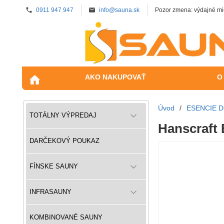
0911 947 947
info@sauna.sk
Pozor zmena: výdajné mi
AKO NAKUPOVAŤ
O
Úvod
/
ESENCIE 
TOTÁLNY VÝPREDAJ
Hanscraft 
DARČEKOVÝ POUKAZ
FÍNSKE SAUNY
INFRASAUNY
KOMBINOVANÉ SAUNY