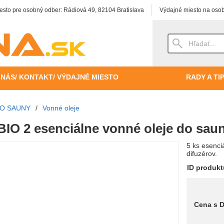
esto pre osobný odber: Rádiová 49, 82104 Bratislava
Výdajné miesto na osob
 NÁS/ KONTAKT/ VÝDAJNÉ MIESTO
RADY A TI
DO SAUNY
/
Vonné oleje
BIO 2 esenciálne vonné oleje do sau
5 ks esenci
difuzérov.
ID produk
Cena s 