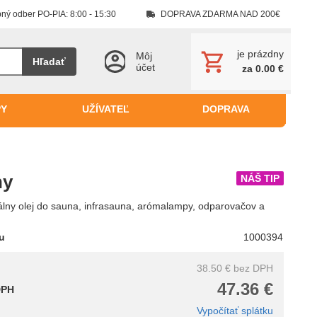
ný odber PO-PIA: 8:00 - 15:30
DOPRAVA ZDARMA NAD 200€
je prázdny
Môj
Hľadať
účet
za 0.00 €
PY
UŽÍVATEĽ
DOPRAVA
ny
NÁŠ TIP
álny olej do sauna, infrasauna, arómalampy, odparovačov a
tu
1000394
38.50 €
bez DPH
47.36 €
DPH
Vypočítať splátku