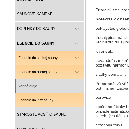
Pripravili sme pr
SAUNOVÉ KAMENE
Kolekcia 2 obsah
eukalyptus globul
DOPLNKY DO SAUNY
Eucalyptus má sil
liečiť artritídu aj
ESENCIE DO SAUNY
levanduľa
Esencie do suchej sauny
Levanduľa zmierňu
pozitivitu harmón
Esencie do parnej sauny
sladký pomaranč
Pomarančová vôňa s
Vonné oleje
optimizmu. Lisova
borovica
Esencie do infrasauny
Liečebné účinky bo
pripade astmatick
STAROSTLIVOSŤ O SAUNU
liečebných účinku 
citrónová tráva