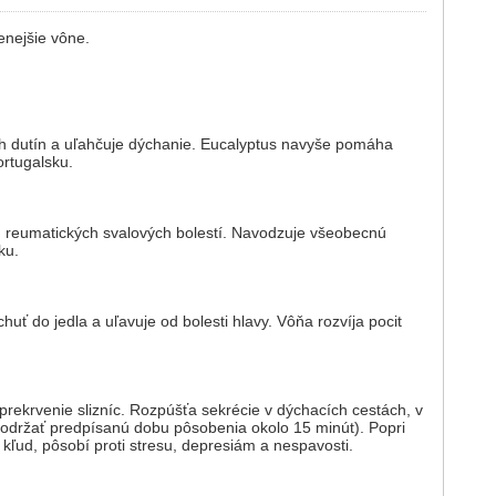
enejšie vône.
ých dutín a uľahčuje dýchanie. Eucalyptus navyše pomáha
ortugalsku.
 reumatických svalových bolestí. Navodzuje všeobecnú
ku.
uť do jedla a uľavuje od bolesti hlavy. Vôňa rozvíja pocit
 prekrvenie slizníc. Rozpúšťa sekrécie v dýchacích cestách, v
održať predpísanú dobu pôsobenia okolo 15 minút). Popri
kľud, pôsobí proti stresu, depresiám a nespavosti.