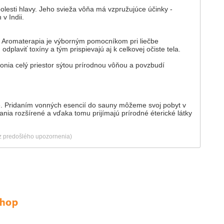
bolesti hlavy. Jeho svieža vôňa má vzpružujúce účinky -
v Indii.
. Aromaterapia je výborným pomocníkom pri liečbe
plaviť toxíny a tým prispievajú aj k celkovej očiste tela.
nia celý priestor sýtou prírodnou vôňou a povzbudí
e. Pridaním vonných esencií do sauny môžeme svoj pobyt v
ia rozšírené a vďaka tomu prijímajú prírodné éterické látky
ez predošlého upozornenia)