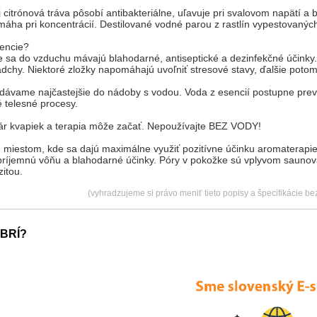
j citrónová tráva pôsobí antibakteriálne, uľavuje pri svalovom napätí a 
ha pri koncentrácií. Destilované vodné parou z rastlín vypestovaných 
encie?
e sa do vzduchu mávajú blahodarné, antiseptické a dezinfekčné účinky
dchy. Niektoré zložky napomáhajú uvoľniť stresové stavy, ďalšie potom od
dávame najčastejšie do nádoby s vodou. Voda z esencií postupne prevo
é telesné procesy.
ár kvapiek a terapia môže začať. Nepoužívajte BEZ VODY!
 miestom, kde sa dajú maximálne využiť pozitívne účinku aromaterapi
príjemnú vôňu a blahodarné účinky. Póry v pokožke sú vplyvom saunovan
itou.
(vyhradzujeme si právo meniť tieto popisy a špecifikácie b
BRÍ?