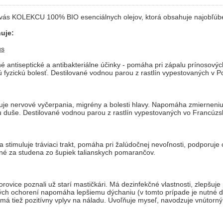
e vás KOLEKCU 100% BIO esenciálnych olejov, ktorá obsahuje najobľúb
uje:
us
né antiseptické a antibakteriálne účinky - pomáha pri zápalu prínosov
 inú fyzickú bolesť. Destilované vodnou parou z rastlín vypestovaných v P
je nervové vyčerpania, migrény a bolesti hlavy. Napomáha zmierneniu
iu duše. Destilované vodnou parou z rastlín vypestovaných vo Francúzs
timuluje tráviaci trakt, pomáha pri žalúdočnej nevoľnosti, podporuje ch
né za studena zo šupiek talianskych pomarančov.
rovice poznali už starí mastičkári. Má dezinfekčné vlastnosti, zlepšuje
ých ochorení napomáha lepšiemu dýchaniu (v tomto prípade je nutné d
má tiež pozitívny vplyv na náladu. Uvoľňuje myseľ, navodzuje vnútorný 