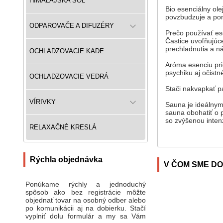
HIMALÁJSKA SOĽ
Bio esenciálny ole
povzbudzuje a pomá
ODPAROVAČE A DIFUZÉRY
Prečo používať es
Častice uvoľňujúc
prechladnutia a ná
OCHLADZOVACIE KADE
Aróma esenciu pri
psychiku aj očistn
OCHLADZOVACIE VEDRÁ
Stači nakvapkať p
VÍRIVKY
Sauna je ideálnym
sauna obohatiť o 
so zvýšenou intenz
RELAXAČNÉ KRESLÁ
Rýchla objednávka
V ČOM SME DO
Ponúkame rýchly a jednoduchý
spôsob ako bez registrácie môžte
objednať tovar na osobný odber alebo
po komunikácii aj na dobierku. Stačí
vyplniť dolu formulár a my sa Vám