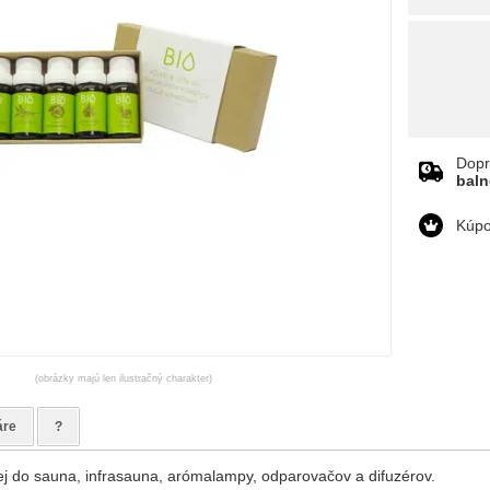
Dopr
bal
Kúpo
(obrázky majú len ilustračný charakter)
áre
?
lej do sauna, infrasauna, arómalampy, odparovačov a difuzérov.