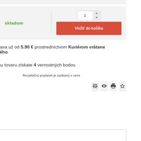
skladom
Vložiť do košíka
ava už od
5.90 €
prostredníctvom
Kuriérom vrátane
ného
u tovaru získate
4
vernostných bodov.
Recyklačný poplatok je zarátaný v cene