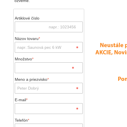
ozveme.
Artiklové číslo
Názov tovaru
*
Množstvo
*
Meno a priezvisko
*
E-mail
*
Telefón
*