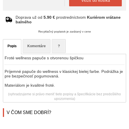
Vložiť do košíka
Doprava už od
5.90 €
prostredníctvom
Kuriérom vrátane
balného
Recyklačný poplatok je zarátaný v cene
Popis
Komentáre
?
Froté wellness papuče s otvorenou špičkou
Príjemné papuče do wellness v klasickej bielej farbe. Podrážka je
pre bezpečnosť pogumovaná.
Materiálom je kvalitné froté.
(vyhradzujeme si právo meniť tieto popisy a špecifikácie bez predošlého
upozornenia)
V ČOM SME DOBRÍ?