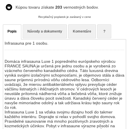
Kúpou tovaru získate
203
vernostných bodov.
Recyklačný poplatok je zarátaný v cene
Popis
Návody a dokumenty
Komentáre
?
Infrasauna pre 1 osobu.
Domáca infrasauna Luxe 1 popredného európskeho výrobcu
FRANCE SAUNA je určená pre jednu osobu a je vyrobená zo
vzácneho červeného kanadského cédra. Táto luxusná drevina
vyniká svojimi izolačnými schopnosťami, je objemovo stála a dáva
saune príjemnú prírodnú vôňu cédrového lesa. Odborníci
uvádzajú, že mierou antibakteriálneho vplyvu prevyšuje céder
väčšinu listnatých i ihličnatých stromov. V cédrových lesoch je
neustále prítomná nádherná vôňa a liečebná vôňa, ktoré znižuje
únavu a dáva človeku pocit sviežosti. Kanadský červený céder je
navyše mimoriadne odolný a tak udržiava krásu tejto sauny rok
čo rok.
Infrasauna Luxe 1 sa vďaka svojmu dizajnu hodí do takmer
každého interiéru. Doprajte si relax v pohodlí svojho domova.
Pravidelné saunovanie má mnoho pozitívnych zravotných a
kozmetických účinkov. Pobyt v infrasaune výrazne pôsobí na