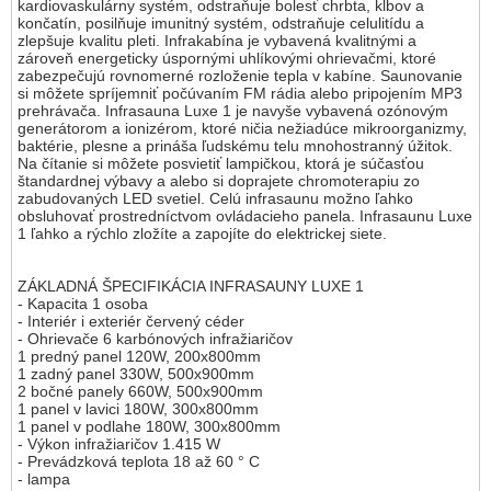
kardiovaskulárny systém, odstraňuje bolesť chrbta, kĺbov a
končatín, posilňuje imunitný systém, odstraňuje celulitídu a
zlepšuje kvalitu pleti. Infrakabína je vybavená kvalitnými a
zároveň energeticky úspornými uhlíkovými ohrievačmi, ktoré
zabezpečujú rovnomerné rozloženie tepla v kabíne. Saunovanie
si môžete spríjemniť počúvaním FM rádia alebo pripojením MP3
prehrávača. Infrasauna Luxe 1 je navyše vybavená ozónovým
generátorom a ionizérom, ktoré ničia nežiadúce mikroorganizmy,
baktérie, plesne a prináša ľudskému telu mnohostranný úžitok.
Na čítanie si môžete posvietiť lampičkou, ktorá je súčasťou
štandardnej výbavy a alebo si doprajete chromoterapiu zo
zabudovaných LED svetiel. Celú infrasaunu možno ľahko
obsluhovať prostredníctvom ovládacieho panela. Infrasaunu Luxe
1 ľahko a rýchlo zložíte a zapojíte do elektrickej siete.
ZÁKLADNÁ ŠPECIFIKÁCIA INFRASAUNY LUXE 1
- Kapacita 1 osoba
- Interiér i exteriér červený céder
- Ohrievače 6 karbónových infražiaričov
1 predný panel 120W, 200x800mm
1 zadný panel 330W, 500x900mm
2 bočné panely 660W, 500x900mm
1 panel v lavici 180W, 300x800mm
1 panel v podlahe 180W, 300x800mm
- Výkon infražiaričov 1.415 W
- Prevádzková teplota 18 až 60 ° C
- lampa