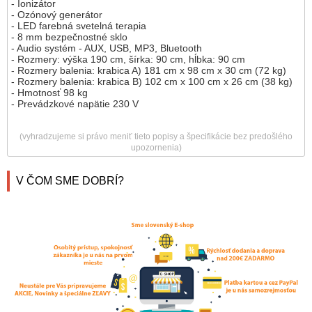
- Ionizátor
- Ozónový generátor
- LED farebná svetelná terapia
- 8 mm bezpečnostné sklo
- Audio systém - AUX, USB, MP3, Bluetooth
- Rozmery: výška 190 cm, šírka: 90 cm, hĺbka: 90 cm
- Rozmery balenia: krabica A) 181 cm x 98 cm x 30 cm (72 kg)
- Rozmery balenia: krabica B) 102 cm x 100 cm x 26 cm (38 kg)
- Hmotnosť 98 kg
- Prevádzkové napätie 230 V
(vyhradzujeme si právo meniť tieto popisy a špecifikácie bez predošlého
upozornenia)
V ČOM SME DOBRÍ?