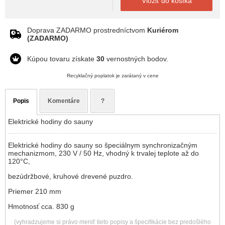
Vložiť do košíka
Doprava ZADARMO prostredníctvom
Kuriérom
(ZADARMO)
Kúpou tovaru získate
30
vernostných bodov.
Recyklačný poplatok je zarátaný v cene
Popis
Komentáre
?
Elektrické hodiny do sauny
Elektrické hodiny do sauny so špeciálnym synchronizačným
mechanizmom, 230 V / 50 Hz, vhodný k trvalej teplote až do
120°C,
bezúdržbové, kruhové drevené puzdro.
Priemer 210 mm
Hmotnosť cca. 830 g
(vyhradzujeme si právo meniť tieto popisy a špecifikácie bez predošlého