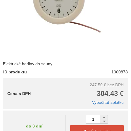
Elektrické hodiny do sauny
ID produktu
1000878
247.50 €
bez DPH
304.43 €
Cena s DPH
Vypočítať splátku
do 3 dní