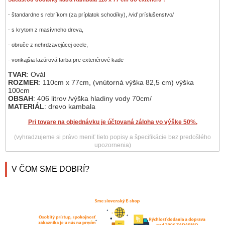
- štandardne s rebríkom (za príplatok schodíky), /viď príslušenstvo/
- s krytom z masívneho dreva,
- obruče z nehrdzavejúcej ocele,
- vonkajšia lazúrová farba pre exteriérové kade
TVAR
: Ovál
ROZMER
: 110cm x 77cm, (vnútorná výška 82,5 cm) výška
100cm
OBSAH
: 406 litrov /výška hladiny vody 70cm/
MATERIÁL
: drevo kambala
Pri tovare na objednávku je účtovaná záloha vo výške 50%.
(vyhradzujeme si právo meniť tieto popisy a špecifikácie bez predošlého
upozornenia)
V ČOM SME DOBRÍ?