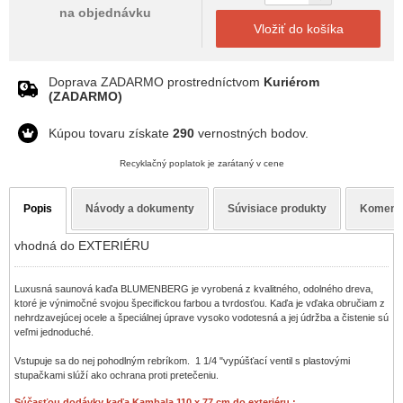
na objednávku
Vložiť do košíka
Doprava ZADARMO prostredníctvom
Kuriérom
(ZADARMO)
Kúpou tovaru získate
290
vernostných bodov.
Recyklačný poplatok je zarátaný v cene
Popis
Návody a dokumenty
Súvisiace produkty
Koment
vhodná do EXTERIÉRU
Luxusná saunová kaďa BLUMENBERG je vyrobená z kvalitného, odolného dreva,
ktoré je výnimočné svojou špecifickou farbou a tvrdosťou. Kaďa je vďaka obručiam z
nehrdzavejúcej ocele a špeciálnej úprave vysoko vodotesná a jej údržba a čistenie sú
veľmi jednoduché.
Vstupuje sa do nej pohodlným rebríkom. 1 1/4 "vypúšťací ventil s plastovými
stupačkami slúží ako ochrana proti pretečeniu.
Súčasťou dodávky kaďa Kambala 110 x 77 cm do exteriéru :