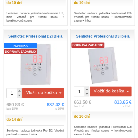
do 10 dní
do 10 dní
Sentiotec riadiaca jednotka Professional D3,
Sentiotec riadiaca jednotka Profesional D3i
biela Vhodná pre fínsku saunu +
Vhodná pre fínsku saunu + kombinovanú
kombinovanú saunu
saunu + infra
Sentiotec Profesional D2i Biela
Sentiotec Profesional D3i biela
DOPRAVA ZADARMO
NOVINKA
DOPRAVA ZADARMO
Vložiť do košíka
Vložiť do košíka
661.50 €
813.65 €
680.83 €
837.42 €
bez DPH
s DPH
bez DPH
s DPH
do 10 dní
do 14 dní
Sentiotec riadiaca jednotka Profesional D3i
Sentiotec riadiaca jednotka Pro D2i Vhodná
Vhodná pre fínsku saunu + kombinovanú
pre fínsku saunu + infra
saunu + infra