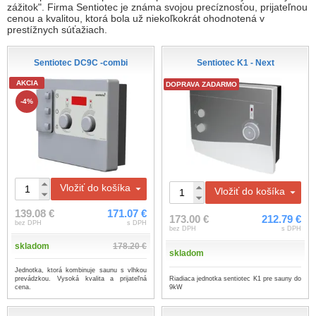
zážitok". Firma Sentiotec je známa svojou precíznosťou, prijateľnou
cenou a kvalitou, ktorá bola už niekoľkokrát ohodnotená v
prestížnych súťažiach.
Sentiotec DC9C -combi
Sentiotec K1 - Next
AKCIA
DOPRAVA ZADARMO
-4%
Vložiť do košíka
Vložiť do košíka
139.08 €
171.07 €
173.00 €
212.79 €
bez DPH
s DPH
bez DPH
s DPH
skladom
178.20 €
skladom
Jednotka, ktorá kombinuje saunu s vlhkou
Riadiaca jednotka sentiotec K1 pre sauny do
prevádzkou. Vysoká kvalita a prijateľná
9kW
cena.