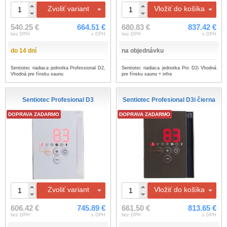
Zvoliť variant
Vložiť do košíka
540.25 €
664.51 €
680.83 €
837.42 €
bez DPH
s DPH
bez DPH
s DPH
do 14 dní
na objednávku
Sentiotec riadiaca jednotka Professional D2,
Sentiotec riadiaca jednotka Pro D2i Vhodná
Vhodná pre fínsku saunu
pre fínsku saunu + infra
Sentiotec Profesional D3
Sentiotec Profesional D3i čierna
DOPRAVA ZADARMO
DOPRAVA ZADARMO
Zvoliť variant
Vložiť do košíka
606.42 €
745.89 €
661.50 €
813.65 €
bez DPH
s DPH
bez DPH
s DPH