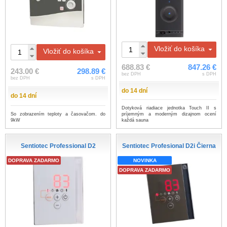
Vložiť do košíka
Vložiť do košíka
688.83 €
847.26 €
243.00 €
298.89 €
bez DPH
s DPH
bez DPH
s DPH
do 14 dní
do 14 dní
Dotyková riadiace jednotka Touch II s
So zobrazením teploty a časovačom. do
príjemným a moderným dizajnom ocení
9kW
každá sauna
Sentiotec Professional D2
Sentiotec Profesional D2i Čierna
DOPRAVA ZADARMO
NOVINKA
DOPRAVA ZADARMO