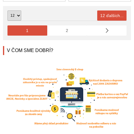
12 ďalších...
1
2
V ČOM SME DOBRÍ?