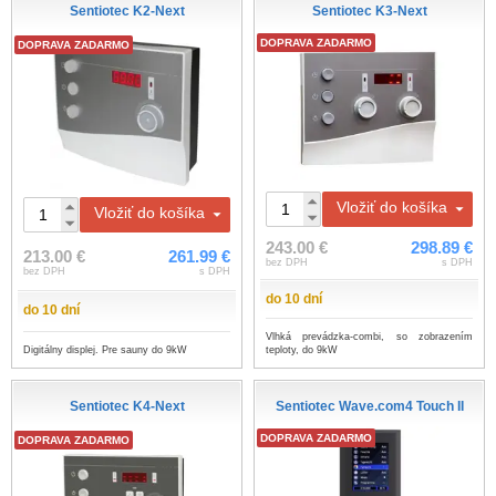
Sentiotec K2-Next
Sentiotec K3-Next
DOPRAVA ZADARMO
DOPRAVA ZADARMO
Vložiť do košíka
Vložiť do košíka
243.00 €
298.89 €
213.00 €
261.99 €
bez DPH
s DPH
bez DPH
s DPH
do 10 dní
do 10 dní
Vlhká prevádzka-combi, so zobrazením
Digitálny displej. Pre sauny do 9kW
teploty, do 9kW
Sentiotec K4-Next
Sentiotec Wave.com4 Touch II
DOPRAVA ZADARMO
DOPRAVA ZADARMO