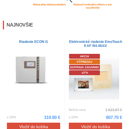
NAJNOVŠIE
Riadenie ECON I1
Elektronické riadenie EmoTouch
II AF /94.4643/
AKCIA
VÝPREDAJ
DOPRAVA ZADARMO
-47%
Bežná cena
1 523.97 €
319.80 €
807.70 €
s DPH
s DPH
Vložiť do košíka
Vložiť do košíka