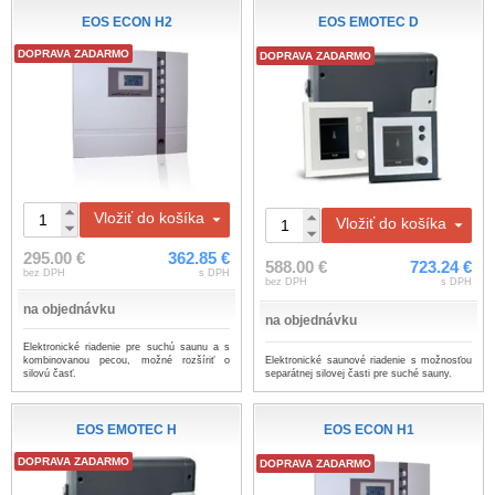
EOS ECON H2
EOS EMOTEC D
DOPRAVA ZADARMO
DOPRAVA ZADARMO
Vložiť do košíka
Vložiť do košíka
295.00 €
362.85 €
588.00 €
723.24 €
bez DPH
s DPH
bez DPH
s DPH
na objednávku
na objednávku
Elektronické riadenie pre suchú saunu a s
Elektronické saunové riadenie s možnosťou
kombinovanou pecou, možné rozšíriť o
separátnej silovej časti pre suché sauny.
silovú časť.
EOS EMOTEC H
EOS ECON H1
DOPRAVA ZADARMO
DOPRAVA ZADARMO