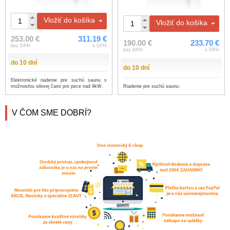
Vložiť do košíka
Vložiť do košíka
253.00 €
311.19 €
190.00 €
233.70 €
bez DPH
s DPH
bez DPH
s DPH
do 10 dní
do 10 dní
Elektronické riadenie pre suchú saunu s
Riadenie pre suchú saunu.
možnosťou silovej časti pre pece nad 9kW.
V ČOM SME DOBRÍ?