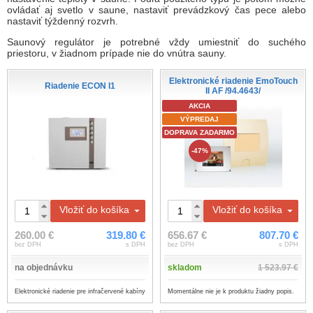
ovládať aj svetlo v saune, nastaviť prevádzkový čas pece alebo
nastaviť týždenný rozvrh.
Saunový regulátor je potrebné vždy umiestniť do suchého
priestoru, v žiadnom prípade nie do vnútra sauny.
Elektronické riadenie EmoTouch
Riadenie ECON I1
II AF /94.4643/
AKCIA
VÝPREDAJ
DOPRAVA ZADARMO
-47%
Vložiť do košíka
Vložiť do košíka
260.00 €
319.80 €
656.67 €
807.70 €
bez DPH
s DPH
bez DPH
s DPH
na objednávku
skladom
1 523.97 €
Elektronické riadenie pre infračervené kabíny
Momentálne nie je k produktu žiadny popis.