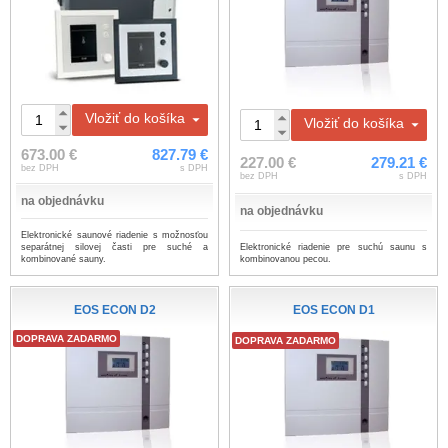
Vložiť do košíka
Vložiť do košíka
673.00 €
827.79 €
227.00 €
279.21 €
bez DPH
s DPH
bez DPH
s DPH
na objednávku
na objednávku
​Elektronické saunové riadenie s možnosťou
Elektronické riadenie pre suchú saunu s
separátnej silovej časti pre suché a
kombinovanou pecou.
kombinované sauny.
EOS ECON D2
EOS ECON D1
DOPRAVA ZADARMO
DOPRAVA ZADARMO