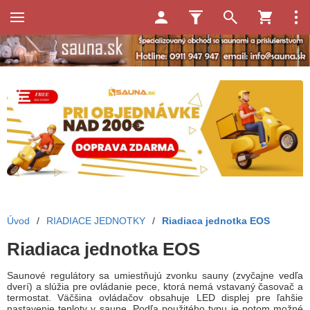
Úvod
/
RIADIACE JEDNOTKY
/
Riadiaca jednotka EOS
Riadiaca jednotka EOS
Saunové regulátory sa umiestňujú zvonku sauny (zvyčajne vedľa
dverí) a slúžia pre ovládanie pece, ktorá nemá vstavaný časovač a
termostat. Väčšina ovládačov obsahuje LED displej pre ľahšie
nastavenie teploty v saune. Podľa použitého typu je potom možné