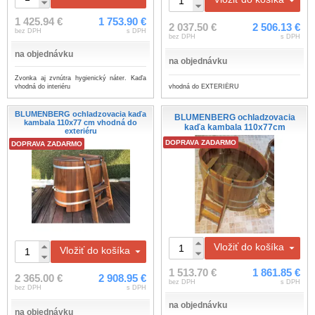
1 425.94 €
1 753.90 €
2 037.50 €
2 506.13 €
bez DPH
s DPH
bez DPH
s DPH
na objednávku
na objednávku
Zvonka aj zvnútra hygienický náter. Kaďa
vhodná do EXTERIÉRU
vhodná do interiéru
BLUMENBERG ochladzovacia kaďa
BLUMENBERG ochladzovacia
kambala 110x77 cm vhodná do
kaďa kambala 110x77cm
exteriéru
DOPRAVA ZADARMO
DOPRAVA ZADARMO
Vložiť do košíka
Vložiť do košíka
1 513.70 €
1 861.85 €
2 365.00 €
2 908.95 €
bez DPH
s DPH
bez DPH
s DPH
na objednávku
na objednávku