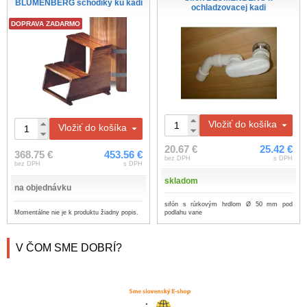
BLUMENBERG schodíky ku kadi
ochladzovacej kadi
DOPRAVA ZADARMO
Vložiť do košíka
Vložiť do košíka
20.67 €
25.42 €
368.75 €
453.56 €
bez DPH
s DPH
bez DPH
s DPH
skladom
na objednávku
sifón s rúrkovým hrdlom Ø 50 mm pod
Momentálne nie je k produktu žiadny popis.
podlahu vane
V ČOM SME DOBRÍ?