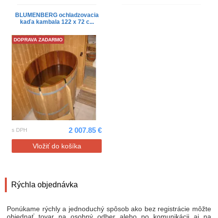
BLUMENBERG ochladzovacia
kaďa kambala 122 x 72 c...
DOPRAVA ZADARMO
2 007.85 €
s DPH
Vložiť do košíka
Rýchla objednávka
Ponúkame rýchly a jednoduchý spôsob ako bez registrácie môžte
objednať tovar na osobný odber alebo po komunikácii aj na