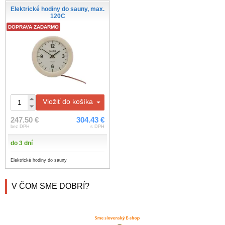
Elektrické hodiny do sauny, max.
120C
DOPRAVA ZADARMO
Vložiť do košíka
247.50 €
304.43 €
bez DPH
s DPH
do 3 dní
Elektrické hodiny do sauny
V ČOM SME DOBRÍ?