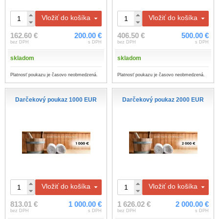
Vložiť do košíka
Vložiť do košíka
162.60 €
200.00 €
406.50 €
500.00 €
bez DPH
s DPH
bez DPH
s DPH
skladom
skladom
Platnosť poukazu je časovo neobmedzená.
Platnosť poukazu je časovo neobmedzená.
Darčekový poukaz 1000 EUR
Darčekový poukaz 2000 EUR
Vložiť do košíka
Vložiť do košíka
813.01 €
1 000.00 €
1 626.02 €
2 000.00 €
bez DPH
s DPH
bez DPH
s DPH