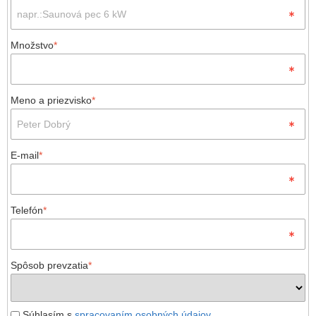
Množstvo
*
Meno a priezvisko
*
E-mail
*
Telefón
*
Spôsob prevzatia
*
Súhlasím s
spracovaním osobných údajov