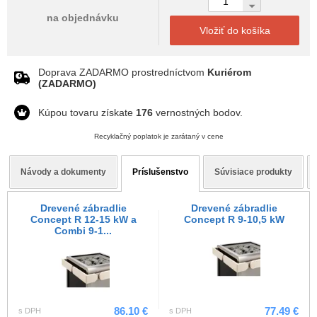
na objednávku
Vložiť do košíka
Doprava ZADARMO prostredníctvom
Kuriérom
(ZADARMO)
Kúpou tovaru získate
176
vernostných bodov.
Recyklačný poplatok je zarátaný v cene
Návody a dokumenty
Príslušenstvo
Súvisiace produkty
Drevené zábradlie
Drevené zábradlie
Concept R 12-15 kW a
Concept R 9-10,5 kW
Combi 9-1...
86.10 €
77.49 €
s DPH
s DPH