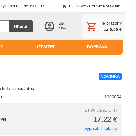
ný odber PO-PIA: 8:00 - 15:30
DOPRAVA ZDARMA NAD 200€
je prázdny
Môj
Hľadať
účet
za 0.00 €
PY
UŽÍVATEĽ
DOPRAVA
NOVINKA
 kefa s rukoväťou
tu
1000854
14.00 €
bez DPH
17.22 €
DPH
Vypočítať splátku