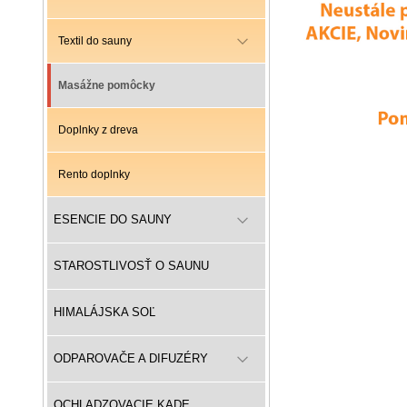
Textil do sauny
Masážne pomôcky
Doplnky z dreva
Rento doplnky
ESENCIE DO SAUNY
STAROSTLIVOSŤ O SAUNU
HIMALÁJSKA SOĽ
ODPAROVAČE A DIFUZÉRY
OCHLADZOVACIE KADE