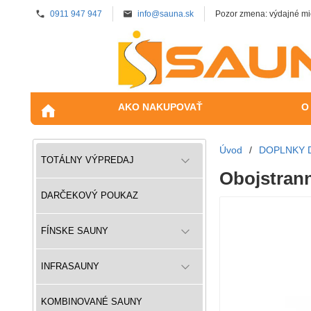
0911 947 947
info@sauna.sk
Pozor zmena: výdajné mi
AKO NAKUPOVAŤ
O
Úvod
/
DOPLNKY 
TOTÁLNY VÝPREDAJ
Obojstrann
DARČEKOVÝ POUKAZ
FÍNSKE SAUNY
INFRASAUNY
KOMBINOVANÉ SAUNY