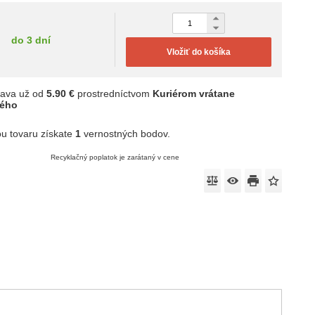
do 3 dní
Vložiť do košíka
ava už od
5.90 €
prostredníctvom
Kuriérom vrátane
ného
u tovaru získate
1
vernostných bodov.
Recyklačný poplatok je zarátaný v cene