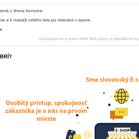
bená z dreva borovice.
e a k masáži celého tela po relaxácii v saune.
a
(vyhradzujeme si právo meniť tieto popisy a špecifikácie b
BRÍ?