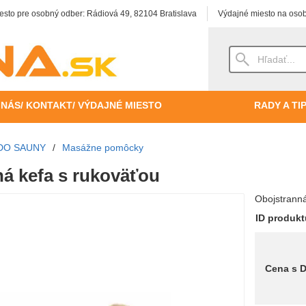
esto pre osobný odber: Rádiová 49, 82104 Bratislava
Výdajné miesto na osob
 NÁS/ KONTAKT/ VÝDAJNÉ MIESTO
RADY A TI
DO SAUNY
/
Masážne pomôcky
á kefa s rukoväťou
Obojstranná
ID produk
Cena s 