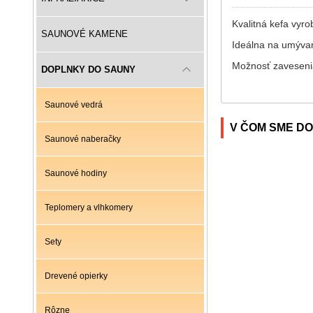
Kvalitná kefa vyro
SAUNOVÉ KAMENE
Ideálna na umývani
Možnosť zaveseni
DOPLNKY DO SAUNY
Saunové vedrá
V ČOM SME DO
Saunové naberačky
Saunové hodiny
Teplomery a vlhkomery
Sety
Drevené opierky
Rôzne