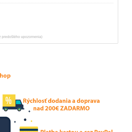
ez predošlého upozornenia)