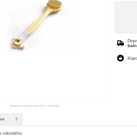
Dopr
bal
Kúpo
(obrázky majú len ilustračný charakter)
áre
?
s rukoväťou