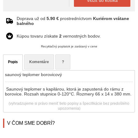
Vložiť do košíka
Doprava už od
5.90 €
prostredníctvom
Kuriérom vrátane
balného
Kúpou tovaru získate
2
vernostných bodov.
Recyklačný poplatok je zarátaný v cene
Popis
Komentáre
?
saunový teplomer borovicový
Saunový teplomer s kapilárou, ktorá je zapustená do rámu z
borovice. Rozsah stupnice 0-120°C. Rozmery 66 x 14 x 380 mm.
(vyhradzujeme si právo meniť tieto popisy a špecifikácie bez predošlého
upozornenia)
V ČOM SME DOBRÍ?