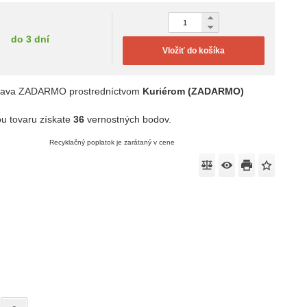
do 3 dní
Vložiť do košíka
rava ZADARMO prostredníctvom
Kuriérom (ZADARMO)
u tovaru získate
36
vernostných bodov.
Recyklačný poplatok je zarátaný v cene