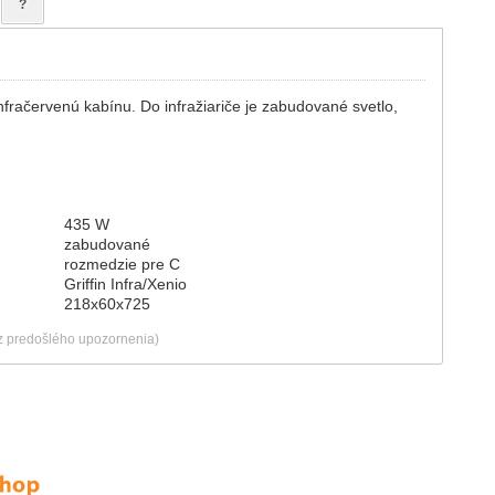
?
fračervenú kabínu. Do infražiariče je zabudované svetlo,
435 W
zabudované
rozmedzie pre C
Griffin Infra/Xenio
218x60x725
ez predošlého upozornenia)