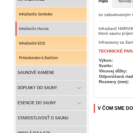
Popis
Návody 
so zabudovaným 
Infražiariče Sentiotec
Infražiarič HARVI
Infažiariče Harvia
ktoré saunu príje
Infrasauny sa žiar
Infražiariče EOS
TECHNICKÉ PAR
Príslušenstvo k žiaričom
Výkon:
Svetlo:
Vlnovej dĺžky:
SAUNOVÉ KAMENE
Odporúčaná riad
Rozmery (mm):
DOPLNKY DO SAUNY
ESENCIE DO SAUNY
V ČOM SME DO
STAROSTLIVOSŤ O SAUNU