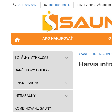
0911 947 947
info@sauna.sk
Pozor zmena: výdajné mi
AKO NAKUPOVAŤ
O
Úvod
/
INFRAŽIAR
TOTÁLNY VÝPREDAJ
Harvia inf
DARČEKOVÝ POUKAZ
FÍNSKE SAUNY
INFRASAUNY
KOMBINOVANÉ SAUNY