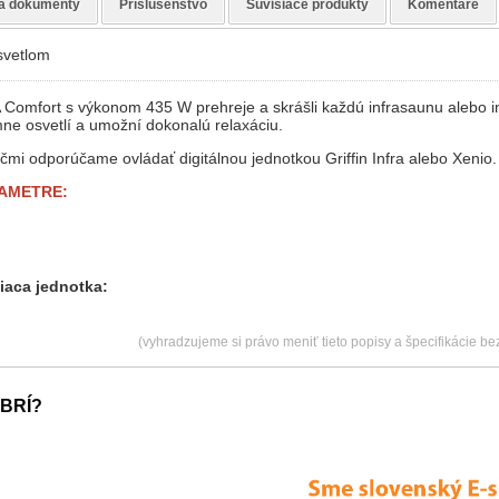
a dokumenty
Príslušenstvo
Súvisiace produkty
Komentáre
svetlom
A Comfort s výkonom 435 W prehreje a skrášli každú infrasaunu alebo in
mne osvetlí a umožní dokonalú relaxáciu.
ičmi odporúčame ovládať digitálnou jednotkou Griffin Infra alebo Xenio.
AMETRE:
iaca jednotka:
(vyhradzujeme si právo meniť tieto popisy a špecifikácie b
BRÍ?