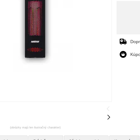
Dop
Kúpo
(obrázky majú len ilustračný charakter)