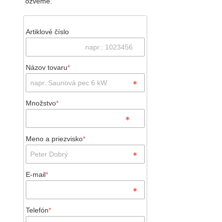
ozveme.
Artiklové číslo
Názov tovaru
*
Množstvo
*
Meno a priezvisko
*
E-mail
*
Telefón
*