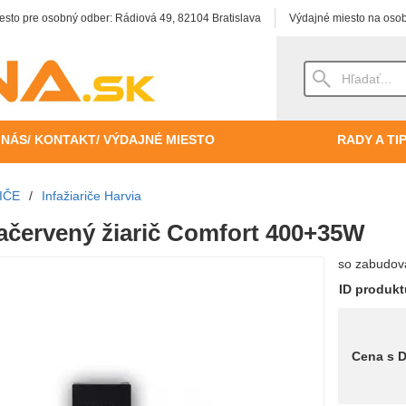
esto pre osobný odber: Rádiová 49, 82104 Bratislava
Výdajné miesto na osob
 NÁS/ KONTAKT/ VÝDAJNÉ MIESTO
RADY A TI
IČE
/
Infažiariče Harvia
račervený žiarič Comfort 400+35W
so zabudov
ID produk
Cena s 