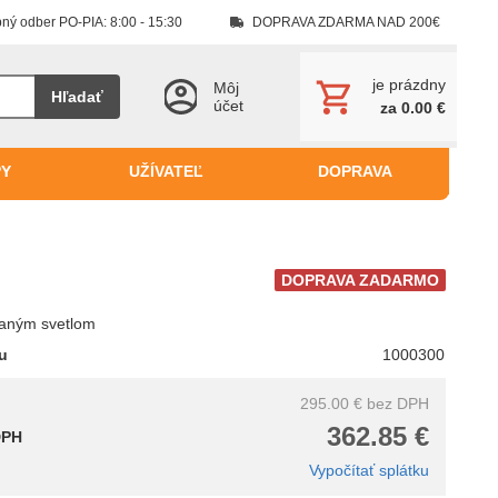
ný odber PO-PIA: 8:00 - 15:30
DOPRAVA ZDARMA NAD 200€
je prázdny
Môj
Hľadať
účet
za 0.00 €
PY
UŽÍVATEĽ
DOPRAVA
DOPRAVA ZADARMO
aným svetlom
tu
1000300
295.00 €
bez DPH
362.85 €
DPH
Vypočítať splátku