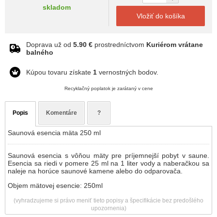
skladom
Vložiť do košíka
Doprava už od
5.90 €
prostredníctvom
Kuriérom vrátane
balného
Kúpou tovaru získate
1
vernostných bodov.
Recyklačný poplatok je zarátaný v cene
Popis
Komentáre
?
Saunová esencia mäta 250 ml
Saunová esencia s vôňou mäty pre príjemnejší pobyt v saune.
Esencia sa riedi v pomere 25 ml na 1 liter vody a naberačkou sa
naleje na horúce saunové kamene alebo do odparovača.
Objem mätovej esencie: 250ml
(vyhradzujeme si právo meniť tieto popisy a špecifikácie bez predošlého
upozornenia)