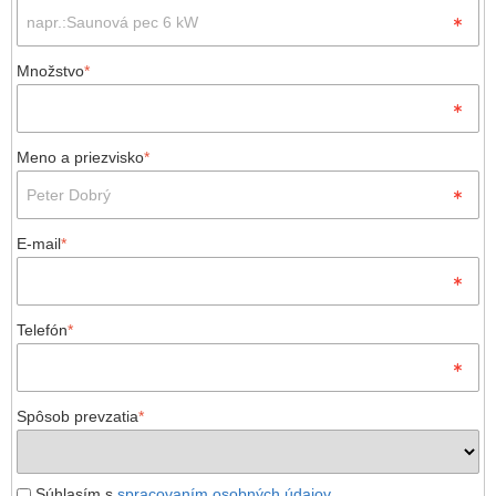
Množstvo
*
Meno a priezvisko
*
E-mail
*
Telefón
*
Spôsob prevzatia
*
Súhlasím s
spracovaním osobných údajov