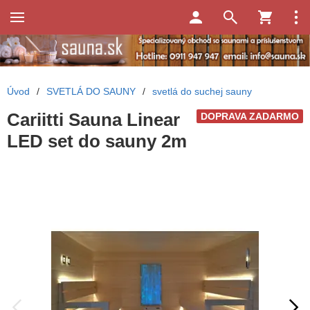
Úvod
/
SVETLÁ DO SAUNY
/
svetlá do suchej sauny
Cariitti Sauna Linear
DOPRAVA ZADARMO
LED set do sauny 2m