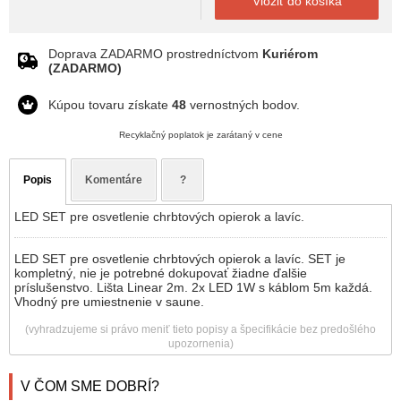
Vložiť do košíka
Doprava ZADARMO prostredníctvom
Kuriérom
(ZADARMO)
Kúpou tovaru získate
48
vernostných bodov.
Recyklačný poplatok je zarátaný v cene
Popis
Komentáre
?
LED SET pre osvetlenie chrbtových opierok a lavíc.
LED SET pre osvetlenie chrbtových opierok a lavíc. SET je
kompletný, nie je potrebné dokupovať žiadne ďalšie
príslušenstvo. Lišta Linear 2m. 2x LED 1W s káblom 5m každá.
Vhodný pre umiestnenie v saune.
(vyhradzujeme si právo meniť tieto popisy a špecifikácie bez predošlého
upozornenia)
V ČOM SME DOBRÍ?