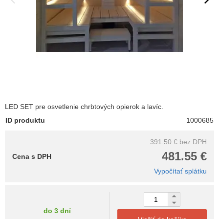
LED SET pre osvetlenie chrbtových opierok a lavíc.
ID produktu
1000685
391.50 €
bez DPH
481.55 €
Cena s DPH
Vypočítať splátku
do 3 dní